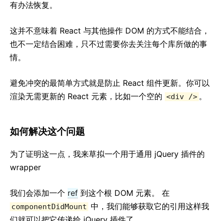
Context
有办法恢复。
错误边界
这并不意味着 React 与其他操作 DOM 的方式不能结合，
Refs 转发
也不一定结合困难，只不过需要你去关注每个库所做的事
Fragments
情。
高阶组件
与第三方库协同
避免冲突的最简单方式就是防止 React 组件更新。你可以
深入 JSX
渲染无需更新的 React 元素，比如一个空的
。
<div />
性能优化
Portals
如何解决这个问题
Profiler
不使用 ES6
为了证明这一点，我来草拟一个用于通用 jQuery 插件的
不使用 JSX
wrapper
协调
Refs & DOM
我们会添加一个
ref
到这个根 DOM 元素。 在
Render Props
中，我们能够获取它的引用这样我
componentDidMount
静态类型检查
们就可以把它传递给 jQuery 插件了。