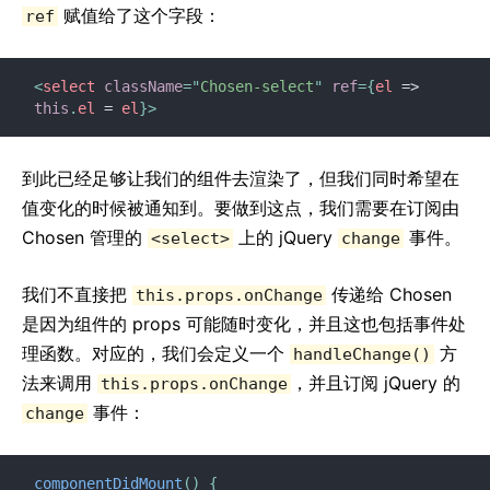
赋值给了这个字段：
ref
<
select
className
=
"
Chosen-select
"
ref
=
{
el
=>
this
.
el 
=
 el
}
>
到此已经足够让我们的组件去渲染了，但我们同时希望在
值变化的时候被通知到。要做到这点，我们需要在订阅由
Chosen 管理的
上的 jQuery
事件。
<select>
change
我们不直接把
传递给 Chosen
this.props.onChange
是因为组件的 props 可能随时变化，并且这也包括事件处
理函数。对应的，我们会定义一个
方
handleChange()
法来调用
，并且订阅 jQuery 的
this.props.onChange
事件：
change
componentDidMount
(
)
{