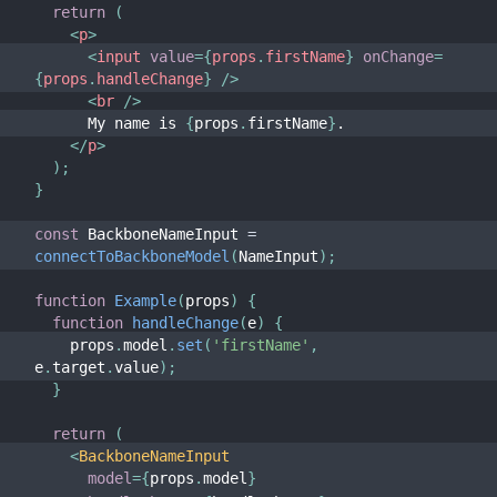
return
(
<
p
>
<
input
value
=
{
props
.
firstName
}
onChange
=
{
props
.
handleChange
}
/>
<
br
/>
      My name is 
{
props
.
firstName
}
.
</
p
>
)
;
}
const
 BackboneNameInput 
=
connectToBackboneModel
(
NameInput
)
;
function
Example
(
props
)
{
function
handleChange
(
e
)
{
    props
.
model
.
set
(
'firstName'
,
e
.
target
.
value
)
;
}
return
(
<
BackboneNameInput
model
=
{
props
.
model
}