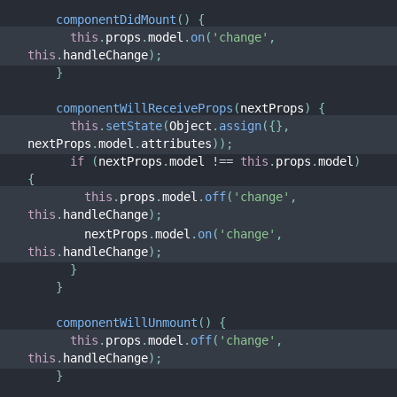
componentDidMount
(
)
{
this
.
props
.
model
.
on
(
'change'
,
this
.
handleChange
)
;
}
componentWillReceiveProps
(
nextProps
)
{
this
.
setState
(
Object
.
assign
(
{
}
,
nextProps
.
model
.
attributes
)
)
;
if
(
nextProps
.
model 
!==
this
.
props
.
model
)
{
this
.
props
.
model
.
off
(
'change'
,
this
.
handleChange
)
;
        nextProps
.
model
.
on
(
'change'
,
this
.
handleChange
)
;
}
}
componentWillUnmount
(
)
{
this
.
props
.
model
.
off
(
'change'
,
this
.
handleChange
)
;
}