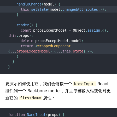
handleChange
(
model
)
{
this
.
setState
(
model
.
changedAttributes
(
)
)
;
}
render
(
)
{
const
 propsExceptModel 
=
 Object
.
assign
(
{
}
,
this
.
props
)
;
delete
 propsExceptModel
.
model
;
return
<
WrappedComponent
{
...
propsExceptModel
}
{
...
this
.
state
}
/>
;
}
}
}
要演示如何使用它，我们会链接一个
React
NameInput
组件到一个 Backbone model，并且每当输入框变化时更
新它的
属性：
firstName
function
NameInput
(
props
)
{