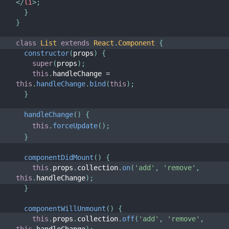
</
li
>
;
}
}
class
List
extends
React
.
Component
{
constructor
(
props
)
{
super
(
props
)
;
this
.
handleChange 
=
this
.
handleChange
.
bind
(
this
)
;
}
handleChange
(
)
{
this
.
forceUpdate
(
)
;
}
componentDidMount
(
)
{
this
.
props
.
collection
.
on
(
'add'
,
'remove'
,
this
.
handleChange
)
;
}
componentWillUnmount
(
)
{
this
.
props
.
collection
.
off
(
'add'
,
'remove'
,