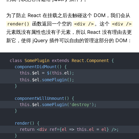
严格模式
为了防止 React 在挂载之后去触碰这个 DOM，我们会从
使用 PropTypes 类型检查
函数返回一个空的
。这个
render()
<div />
<div />
非受控组件
元素既没有属性也没有子元素，所以 React 没有理由去更
Web Components
新它，使得 jQuery 插件可以自由的管理这部分的 DOM：
API REFERENCE
class
SomePlugin
extends
React
.
Component
{
React
componentDidMount
(
)
{
React.Component
this
.
$el 
=
$
(
this
.
el
)
;
ReactDOM
this
.
$el
.
somePlugin
(
)
;
}
ReactDOMClient
ReactDOMServer
componentWillUnmount
(
)
{
DOM 元素
this
.
$el
.
somePlugin
(
'destroy'
)
;
}
合成事件
Test Utilities
render
(
)
{
return
<
div
ref
=
{
el
=>
this
.
el 
=
 el
}
/>
;
Test Renderer
}