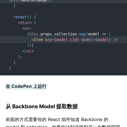
this
.
handleChange
)
;
}
render
(
)
{
return
(
<
ul
>
{
this
.
props
.
collection
.
map
(
model
=>
(
<
Item
key
=
{
model
.
cid
}
model
=
{
model
}
/>
)
)
}
</
ul
>
)
;
}
}
在 CodePen 上运行
从 Backbone Model 提取数据
前面的方式需要你的 React 组件知道 Backbone 的