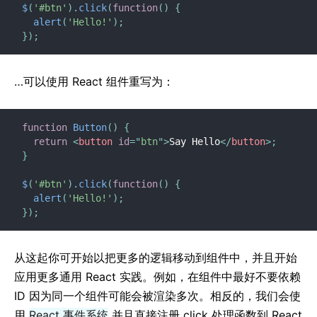
$
(
'#btn'
)
.
click
(
function
(
)
{
alert
(
'Hello!'
)
;
}
)
;
…可以使用 React 组件重写为：
function
Button
(
)
{
return
<
button
id
=
"
btn
"
>
Say Hello
</
button
>
;
}
$
(
'#btn'
)
.
click
(
function
(
)
{
alert
(
'Hello!'
)
;
}
)
;
从这起你可开始以把更多的逻辑移动到组件中，并且开始
应用更多通用 React 实践。例如，在组件中最好不要依赖
ID 因为同一个组件可能会被渲染多次。相反的，我们会使
用
React 事件系统
并且直接注册 click 处理函数到 React