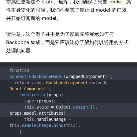
前属性更新这个 state。最终，我们确保了只要
属
model
性本身变化的时候，我们不要忘了停止旧 model 的订阅
并开始订阅新的 model。
请注意，这个例子并不是为了彻底完整展示如何与
Backbone 集成，而是它应该让你了解如何以通用的方式
处理此问题：
function
connectToBackboneModel
(
WrappedComponent
)
{
return
class
BackboneComponent
extends
React
.
Component
{
constructor
(
props
)
{
super
(
props
)
;
this
.
state 
=
 Object
.
assign
(
{
}
,
props
.
model
.
attributes
)
;
this
.
handleChange 
=
this
.
handleChange
.
bind
(
this
)
;
}