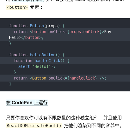
元素：
<button>
function
Button
(
props
)
{
return
<
button
onClick
=
{
props
.
onClick
}
>
Say 
Hello
</
button
>
;
}
function
HelloButton
(
)
{
function
handleClick
(
)
{
alert
(
'Hello!'
)
;
}
return
<
Button
onClick
=
{
handleClick
}
/>
;
}
在 CodePen 上运行
只要你喜欢你可以有不限数量的这种独立组件，并且使用
把他们渲染到不同的容器中。
ReactDOM.createRoot()