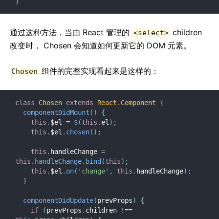
}
通过这种方法，当由 React 管理的
children
<select>
改变时， Chosen 会知道如何更新它的 DOM 元素。
组件的完整实现看起来是这样的：
Chosen
class
Chosen
extends
React
.
Component
{
componentDidMount
(
)
{
this
.
$el 
=
$
(
this
.
el
)
;
this
.
$el
.
chosen
(
)
;
this
.
handleChange 
=
this
.
handleChange
.
bind
(
this
)
;
this
.
$el
.
on
(
'change'
,
this
.
handleChange
)
;
}
componentDidUpdate
(
prevProps
)
{
if
(
prevProps
.
children 
!==