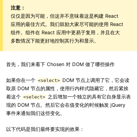
测试技巧
注意：
测试环境
仅仅是因为可能，但这并不意味着这是构建 React
应用的最佳方式。我们鼓励大家尽可能的使用 React
贡献
组件。组件在 React 应用中更易于复用，并且在大
如何参与
多数情况下能更好地控制其行为和显示。
源码概述
实现说明
设计理念
首先，我们来看下 Chosen 对 DOM 做了哪些操作
FAQ
如果你在一个
DOM 节点上调用了它，它会读
<select>
取原 DOM 节点的属性，使用行内样式隐藏它，然后紧挨
AJAX 及 APIs
着这个
之后增加一个独立的具有它自身显示表
<select>
Babel, JSX, 及构建过程
现的 DOM 节点。然后它会在值变化的时候触发 jQuery
在组件中使用事件处理函数
事件来通知我们这些变化。
组件状态
样式及 CSS
以下代码是我们最终要实现的效果：
项目文件结构