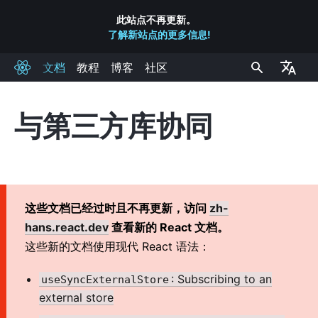
此站点不再更新。
了解新站点的更多信息!
文档
教程
博客
社区
React
与第三方库协同
安装
开始
在网站中添加 React
创建新的 React 应用
这些文档已经过时且不再更新，访问
zh-
CDN 链接
hans.react.dev
查看新的 React 文档。
发布渠道
这些新的文档使用现代 React 语法：
: Subscribing to an
核心概念
useSyncExternalStore
external store
1. Hello World