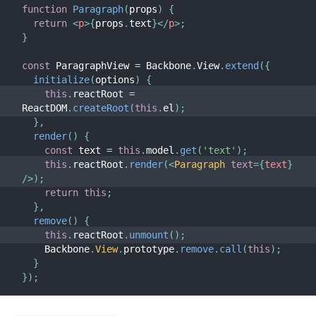
function
Paragraph
(
props
)
{
return
<
p
>
{
props
.
text
}
</
p
>
;
}
const
 ParagraphView 
=
 Backbone
.
View
.
extend
(
{
initialize
(
options
)
{
this
.
reactRoot 
=
ReactDOM
.
createRoot
(
this
.
el
)
;
}
,
render
(
)
{
const
 text 
=
this
.
model
.
get
(
'text'
)
;
this
.
reactRoot
.
render
(
<
Paragraph
text
=
{
text
}
/>
)
;
return
this
;
}
,
remove
(
)
{
this
.
reactRoot
.
unmount
(
)
;
    Backbone
.
View
.
prototype
.
remove
.
call
(
this
)
;
}
}
)
;