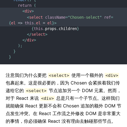
return
(
<
div
>
<
select
className
=
"
Chosen-select
"
ref
=
{
el
=>
this
.
el 
=
 el
}
>
{
this
.
props
.
children
}
</
select
>
</
div
>
)
;
}
}
注意我们为什么要把
使用一个额外的
<select>
<div>
包裹起来。这是很必要的，因为 Chosen 会紧挨着我们传
递给它的
节点追加另一个 DOM 元素。然而，
<select>
对于 React 来说
总是只有一个子节点。这样我们
<div>
就能确保 React 更新不会和 Chosen 追加的额外 DOM 节
点发生冲突。在 React 工作流之外修改 DOM 是非常重大
的事情，你必须确保 React 没有理由去触碰那些节点。