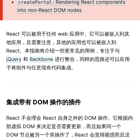
: Rendering React components
createPortal
2. JSX 简介
into non-React DOM nodes
3. 元素渲染
4. 组件 & Props
5. State & 生命周期
React 可以被用于任何 web 应用中。它可以被嵌入到其
6. 事件处理
他应用，且需要注意，其他的应用也可以被嵌入到
7. 条件渲染
React。本指南将介绍一些更常见的用例，专注于与
8. 列表 & Key
jQuery
和
Backbone
进行整合，同样的思路还可以应用
于将组件与任意现有代码集成。
9. 表单
10. 状态提升
11. 组合 vs 继承
12. React 哲学
集成带有 DOM 操作的插件
高级指引
React 不会理会 React 自身之外的 DOM 操作。它根据内
无障碍
部虚拟 DOM 来决定是否需要更新，而且如果同一个
代码分割
DOM 节点被另一个库操作了，React 会觉得困惑而且没