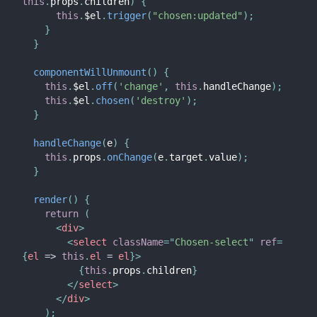
this
.
props
.
children
)
{
this
.
$el
.
trigger
(
"chosen:updated"
)
;
}
}
componentWillUnmount
(
)
{
this
.
$el
.
off
(
'change'
,
this
.
handleChange
)
;
this
.
$el
.
chosen
(
'destroy'
)
;
}
handleChange
(
e
)
{
this
.
props
.
onChange
(
e
.
target
.
value
)
;
}
render
(
)
{
return
(
<
div
>
<
select
className
=
"
Chosen-select
"
ref
=
{
el
=>
this
.
el 
=
 el
}
>
{
this
.
props
.
children
}
</
select
>
</
div
>
)
;