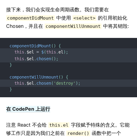
接下来，我们会实现生命周期函数。我们需要在
中使用
的引用初始化
componentDidMount
<select>
Chosen，并且在
中将其销毁:
componentWillUnmount
componentDidMount
(
)
{
this
.
$el 
=
$
(
this
.
el
)
;
this
.
$el
.
chosen
(
)
;
}
componentWillUnmount
(
)
{
this
.
$el
.
chosen
(
'destroy'
)
;
}
在 CodePen 上运行
注意 React 不会给
字段赋予特殊的含义。它能
this.el
够工作只是因为我们之前在
函数中把一个
render()