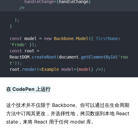
handleChange
=
{
handleChange
}
/>
)
;
}
const
 model 
=
new
Backbone
.
Model
(
{
firstName
:
'Frodo'
}
)
;
const
 root 
=
ReactDOM
.
createRoot
(
document
.
getElementById
(
'roo
t'
)
)
;
root
.
render
(
<
Example
model
=
{
model
}
/>
)
;
在 CodePen 上运行
这个技术并不仅限于 Backbone。你可以通过在生命周期
方法中订阅其更改，并选择性地，拷贝数据到本地 React
state，来将 React 用于任何 model 库。