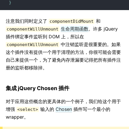
JavaScript 环境要求
}
术语表
注意我们同时定义了
和
componentDidMount
HOOK
生命周期函数
。许多 jQuery
componentWillUnmount
插件绑定事件监听到 DOM 上，所以在
1. Hook 简介
中注销监听是很重要的。如果
2. Hook 概览
componentWillUnmount
这个插件没有提供一个用于清理的方法，你很可能会需要
3. 使用 State Hook
自己来提供一个，为了避免内存泄漏要记得把所有插件注
4. 使用 Effect Hook
册的监听都移除掉。
5. Hook 规则
6. 自定义 Hook
7. Hook API 索引
集成 jQuery Chosen 插件
8. Hooks FAQ
对于应用这些概念的更具体的一个例子，我们给这个用于
增强
输入的
Chosen
插件写一个最小的
<select>
测试
wrapper。
测试概览