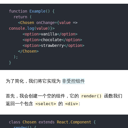
Virtual DOM 及内核
function
Example
(
)
{
return
(
<
Chosen
onChange
=
{
value
=>
console
.
log
(
value
)
}
>
<
option
>
vanilla
</
option
>
<
option
>
chocolate
</
option
>
<
option
>
strawberry
</
option
>
</
Chosen
>
)
;
}
为了简化，我们将它实现为
非受控组件
首先，我会创建一个空的组件，它的
函数我们
render()
返回一个包含
的
:
<select>
<div>
class
Chosen
extends
React
.
Component
{
render
(
)
{