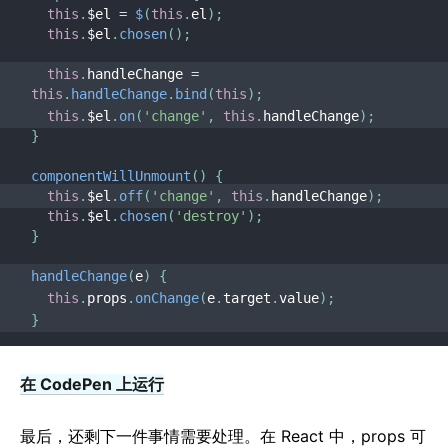
this
.
$el 
=
$
(
this
.
el
)
;
this
.
$el
.
chosen
(
)
;
this
.
handleChange 
=
this
.
handleChange
.
bind
(
this
)
;
this
.
$el
.
on
(
'change'
,
this
.
handleChange
)
;
}
componentWillUnmount
(
)
{
this
.
$el
.
off
(
'change'
,
this
.
handleChange
)
;
this
.
$el
.
chosen
(
'destroy'
)
;
}
handleChange
(
e
)
{
this
.
props
.
onChange
(
e
.
target
.
value
)
;
}
在 CodePen 上运行
最后，还剩下一件事情需要处理。在 React 中，props 可