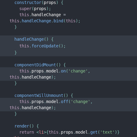
constructor
(
props
)
{
super
(
props
)
;
this
.
handleChange 
=
this
.
handleChange
.
bind
(
this
)
;
}
handleChange
(
)
{
this
.
forceUpdate
(
)
;
}
componentDidMount
(
)
{
this
.
props
.
model
.
on
(
'change'
,
this
.
handleChange
)
;
}
componentWillUnmount
(
)
{
this
.
props
.
model
.
off
(
'change'
,
this
.
handleChange
)
;
}
render
(
)
{
return
<
li
>
{
this
.
props
.
model
.
get
(
'text'
)
}