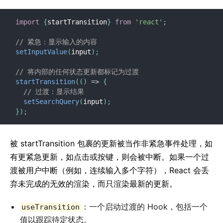
import
{
startTransition
}
from
'react'
;
// 紧急：显示输入的内容
setInputValue
(
input
)
;
// 将内部的任何状态更新都标记为过渡
startTransition
(
(
)
=>
{
// 过渡：显示结果
setSearchQuery
(
input
)
;
}
)
;
被 startTransition 包裹的更新被当作非紧急事件处理，如
有更紧急更新，如点击或按键，则会被中断。如果一个过
渡被用户中断（例如，连续输入多个字符），React 会丢
弃未完成的无效的渲染，而只渲染最新的更新。
：一个启动过渡的 Hook，包括一个
useTransition
值以跟踪待定状态。