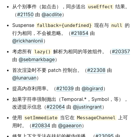
从个别事件（如点击），同步送出
结果。
useEffect
（
#21150
由
@acdlite
）
Suspense
现在与
的
fallback={undefined}
null
行为相同，不会被忽略。（
#21854
由
@rickhanlonii
）
考虑所有
解析为相同的等效组件。（
#20357
lazy()
由
@sebmarkbage
）
首次渲染时不要 patch 控制台。（
#22308
由
@lunaruan
）
提高内存利用率。（
#21039
由
@bgirard
）
如果字符串强制抛出（Temporal.*，Symbol，等），
改进提示信息（
#22064
由
@justingrant
）
使用
当它在
上可
setImmediate
MessageChannel
用时。（
#20834
由
@gaearon
）
修复上下文无法在挂起的树内传播。（
#23095
由