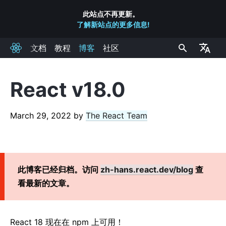
此站点不再更新。
了解新站点的更多信息!
文档
教程
博客
社区
React
React v18.0
RECENT POSTS
React 实验室: 我们都在研究什么 – 2022 六月
March 29, 2022
by
The React Team
React v18.0
如何升级到 React 18
React Conf 2021 Recap
此博客已经归档。访问
zh-hans.react.dev/blog
查
React 18 发布计划
看最新的文章。
介绍 Zero-Bundle-Size 的 React 服务端组件
React v17.0
介绍全新的 JSX 转换
React 18 现在在 npm 上可用！