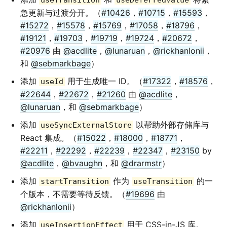
useTransition
useDeferredValue
急更新与过渡分开。（
#10426
，
#10715
，
#15593
，
#15272
，
#15578
，
#15769
，
#17058
，
#18796
，
#19121
，
#19703
，
#19719
，
#19724
，
#20672
，
#20976
由
@acdlite
，
@lunaruan
，
@rickhanlonii
，
和
@sebmarkbage
）
添加
用于生成唯一 ID。（
#17322
，
#18576
，
useId
#22644
，
#22672
，
#21260
由
@acdlite
，
@lunaruan
，和
@sebmarkbage
）
添加
以帮助外部存储库与
useSyncExternalStore
React 集成。（
#15022
，
#18000
，
#18771
，
#22211
，
#22292
，
#22239
，
#22347
，
#23150
by
@acdlite
，
@bvaughn
，和
@drarmstr
）
添加
作为
的一
startTransition
useTransition
个版本，不需要等待反馈。（
#19696
由
@rickhanlonii
）
添加
用于 CSS-in-JS 库。
useInsertionEffect