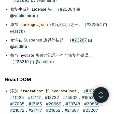
（
#22695
by
@SimenB
）
修复生成的 License 头。（
#23004
由
@vitaliemiron
）
添加
作为入口点之一。（
#22954
由
package.json
@Jack
）
允许在 Suspense 边界外挂起。（
#23267
由
@acdlite
）
每当 hydrate 失败时记录一个可恢复的错误。
（
#23319
由
@acdlite
）
React DOM
添加
和
。（
#10239
，
createRoot
hydrateRoot
#11225
，
#12117
，
#13732
，
#15502
，
#15532
，
#17035
，
#17165
，
#20669
，
#20748
，
#20888
，
#21072
，
#21417
，
#21652
，
#21687
，
#23207
，