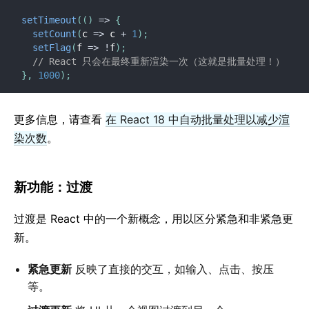
setTimeout
(
(
)
=>
{
setCount
(
c
=>
 c 
+
1
)
;
setFlag
(
f
=>
!
f
)
;
// React 只会在最终重新渲染一次（这就是批量处理！）
}
,
1000
)
;
更多信息，请查看
在 React 18 中自动批量处理以减少渲
染次数
。
新功能：过渡
过渡是 React 中的一个新概念，用以区分紧急和非紧急更
新。
紧急更新
反映了直接的交互，如输入、点击、按压
等。