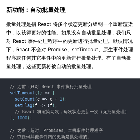
新功能：自动批量处理
批量处理是指 React 将多个状态更新分组到一个重新渲染
中，以获得更好的性能。如果没有自动批量处理，我们只
对 React 事件处理程序中的更新进行批量处理。默认情况
下，React 不会对 Promise、setTimeout、原生事件处理
程序或任何其它事件中的更新进行批量处理。有了自动批
量处理，这些更新将被自动的批量处理。
// 之前：只对 React 事件执行批量处理
setTimeout
(
(
)
=>
{
setCount
(
c
=>
 c 
+
1
)
;
setFlag
(
f
=>
!
f
)
;
// React 将渲染两次，每次状态更新一次（无批量处理）
}
,
1000
)
;
// 之后：超时、Promises、本机事件处理程序
// 或任何其他事件内的更新是批处理的。