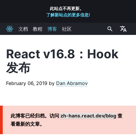
此站点不再更新。
了解新站点的更多信息!
文档
教程
博客
社区
React
React v16.8：Hook
RECENT POSTS
发布
React 实验室: 我们都在研究什么 – 2022 六月
React v18.0
February 06, 2019
by
Dan Abramov
如何升级到 React 18
React Conf 2021 Recap
React 18 发布计划
介绍 Zero-Bundle-Size 的 React 服务端组件
此博客已经归档。访问
zh-hans.react.dev/blog
查
React v17.0
看最新的文章。
介绍全新的 JSX 转换