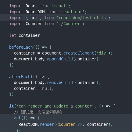
import
 React 
from
'react'
;
import
 ReactDOM 
from
'react-dom'
;
import
{
 act 
}
from
'react-dom/test-utils'
;
import
 Counter 
from
'./Counter'
;
let
 container
;
beforeEach
(
(
)
=>
{
  container 
=
 document
.
createElement
(
'div'
)
;
  document
.
body
.
appendChild
(
container
)
;
}
)
;
afterEach
(
(
)
=>
{
  document
.
body
.
removeChild
(
container
)
;
  container 
=
null
;
}
)
;
it
(
'can render and update a counter'
,
(
)
=>
{
// 测试第一次渲染和影响
act
(
(
)
=>
{
    ReactDOM
.
render
(
<
Counter
/>
,
 container
)
;
}
)
;