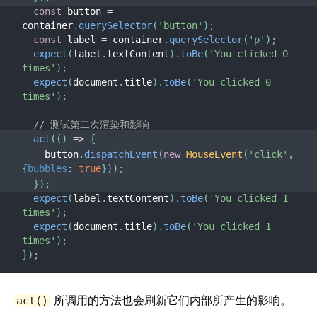
const
 button 
=
container
.
querySelector
(
'button'
)
;
const
 label 
=
 container
.
querySelector
(
'p'
)
;
expect
(
label
.
textContent
)
.
toBe
(
'You clicked 0 
times'
)
;
expect
(
document
.
title
)
.
toBe
(
'You clicked 0 
times'
)
;
// 测试第二次渲染和影响
act
(
(
)
=>
{
    button
.
dispatchEvent
(
new
MouseEvent
(
'click'
,
{
bubbles
:
true
}
)
)
;
}
)
;
expect
(
label
.
textContent
)
.
toBe
(
'You clicked 1 
times'
)
;
expect
(
document
.
title
)
.
toBe
(
'You clicked 1 
times'
)
;
}
)
;
所调用的方法也会刷新它们内部所产生的影响。
act()