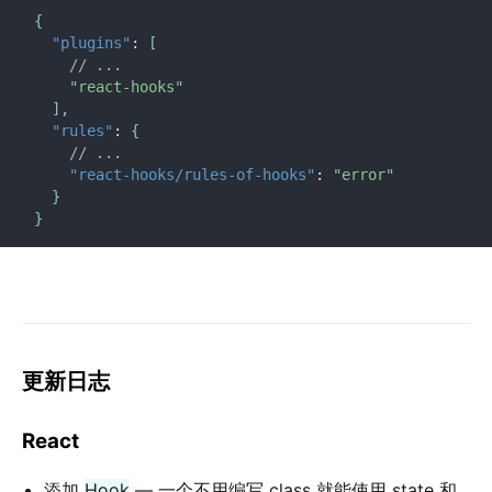
{
"plugins"
:
[
// ...
"react-hooks"
]
,
"rules"
:
{
// ...
"react-hooks/rules-of-hooks"
:
"error"
}
}
更新日志
React
添加
Hook
— 一个不用编写 class 就能使用 state 和