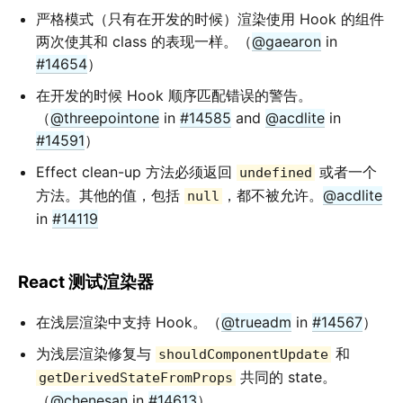
严格模式（只有在开发的时候）渲染使用 Hook 的组件
两次使其和 class 的表现一样。（
@gaearon
in
#14654
）
在开发的时候 Hook 顺序匹配错误的警告。
（
@threepointone
in
#14585
and
@acdlite
in
#14591
）
Effect clean-up 方法必须返回
或者一个
undefined
方法。其他的值，包括
，都不被允许。
@acdlite
null
in
#14119
React 测试渲染器
在浅层渲染中支持 Hook。（
@trueadm
in
#14567
）
为浅层渲染修复与
和
shouldComponentUpdate
共同的 state。
getDerivedStateFromProps
（
@chenesan
in
#14613
）