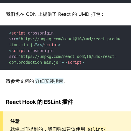
我们也在 CDN 上提供了 React 的 UMD 打包：
<
script
crossorigin
src
=
"
https://unpkg.com/react@16/umd/react.produc
tion.min.js
"
>
</
script
>
<
script
crossorigin
src
=
"
https://unpkg.com/react-dom@16/umd/react-
dom.production.min.js
"
>
</
script
>
请参考文档的
详细安装指南
。
React Hook 的 ESLint 插件
注意
就像上面提到的，我们强烈建议使用
eslint-